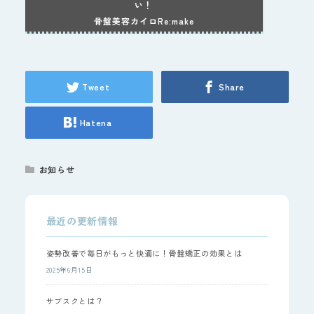
い！
骨盤美容カイロRe:make
Tweet
Share
Hatena
お知らせ
最近の更新情報
姿勢改善で毎日がもっと快適に！骨盤矯正の効果とは
2025年6月15日
サブスクとは？