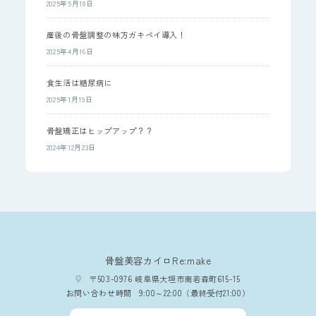
2025年5月18日
産後の骨盤調整の味方ガキペイ導入！
2025年4月16日
食生活は糖尿病に
2025年1月19日
骨盤矯正はヒップアップ？？
2024年12月23日
骨盤美容カイロRe:make
〒503-0976 岐阜県大垣市南若森町615-15
お問い合わせ時間
9:00～22:00（最終受付21:00）